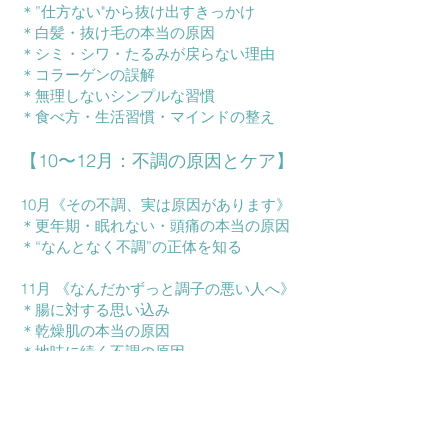
＊”仕方ない"から抜け出すきっかけ
＊白髪・抜け毛の本当の原因
＊シミ・シワ・たるみが戻らない理由
＊コラーゲンの誤解
＊無理しないシンプルな習慣
＊食べ方・生活習慣・マインドの整え
【10〜12月：不調の原因とケア】
10月《その不調、実は原因があります》
＊更年期・眠れない・頭痛の本当の原因
＊“なんとなく不調”の正体を知る
11月 《なんだかずっと調子の悪い人へ》
＊腸に対する思い込み
＊乾燥肌の本当の原因
＊地味に続く不調の原因
12月《巡りと冬ケア》
＊冷え・むくみの改善
＊アレルギー・貧血