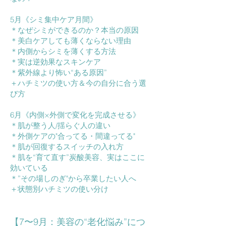
5月《シミ集中ケア月間》
＊なぜシミができるのか？本当の原因
＊美白ケアしても薄くならない理由
＊内側からシミを薄くする方法
＊実は逆効果なスキンケア
＊紫外線より怖い“ある原因”
＋ハチミツの使い方＆今の自分に合う選
び方
6月《内側×外側で変化を完成させる》
＊肌が整う人/揺らぐ人の違い
＊外側ケアの"合ってる・間違ってる"
＊肌が回復するスイッチの入れ方
＊肌を“育て直す”炭酸美容、実はここに
効いている
＊”その場しのぎ"から卒業したい人へ
＋状態別ハチミツの使い分け
【7〜9月：美容の“老化悩み”につ