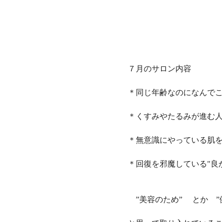
７月のサロン内容
＊同じ年齢なのになんで
＊くすみやたるみが進む
＊無意識にやっている肌
＊回復を邪魔している"良
　”美容のため”　 とか　